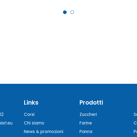
Links
Prodotti
02
Corsi
Zuccheri
S
srl.eu
Chi siamo
Farine
C
News & promozioni
Panna
P