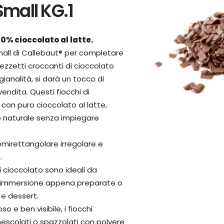
Small KG.1
00% cioccolato al latte.
Small di Callebaut® per completare
 pezzetti croccanti di cioccolato
gianalità, si darà un tocco di
vendita. Questi fiocchi di
con puro cioccolato al latte,
to naturale senza impiegare
mirettangolare irregolare e
.
di cioccolato sono ideali da
ad immersione appena preparate o
 e dessert.
o e ben visibile, i fiocchi
scolati o spazzolati con polvere