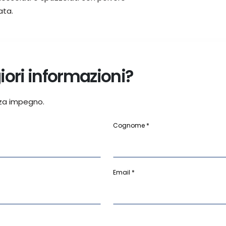
ata.
ori informazioni?
za impegno.
Cognome *
Email *