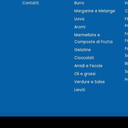
Contatti
Burro
I
Margarine e Melange
C
Uova
F
P
Aromi
F
Marmellate e
F
Composte di Frutta
F
Gelatine
S
Cioccolati
B
Amidi e Fecole
S
Oli e grassi
P
Verdure e Salse
Lieviti