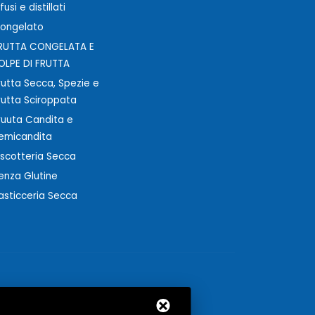
nfusi e distillati
ongelato
RUTTA CONGELATA E
OLPE DI FRUTTA
rutta Secca, Spezie e
rutta Sciroppata
ruuta Candita e
emicandita
iscotteria Secca
enza Glutine
asticceria Secca