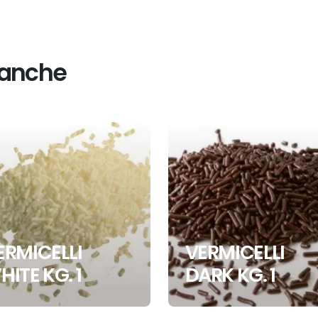
 anche
ERMICELLI
VERMICELLI
HITE KG. 1
DARK KG. 1