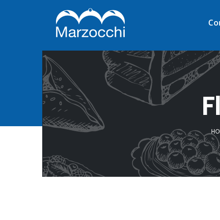
Co
F
HO