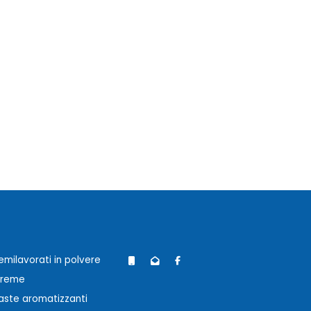
emilavorati in polvere
reme
aste aromatizzanti