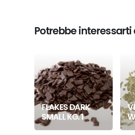
Potrebbe interessarti
FLAKES DARK
V
SMALL KG. 1
W