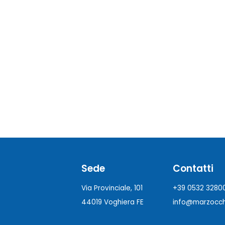
Sede
Contatti
Via Provinciale, 101
+39 0532 3280
44019 Voghiera FE
info@marzocchi