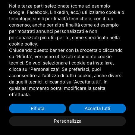
Noi e terze parti selezionate (come ad esempio
Google, Facebook, LinkedIn, ecc.) utilizziamo cookie o
Sede
tecnologie simili per finalità tecniche e, con il tuo
consenso, anche per altre finalità come ad esempio
Via Provinciale, 101
per mostrati annunci personalizzati e non
44019 Voghiera FE
personalizzati più utili per te, come specificato nella
cookie policy
.
Chiudendo questo banner con la crocetta o cliccando
Contatti
su "Rifiuta", verranno utilizzati solamente cookie
tecnici. Se vuoi selezionare i cookie da installare,
+39 0532 328002
clicca su "Personalizza". Se preferisci, puoi
info@marzocchisrl.eu
acconsentire all'utilizzo di tutti i cookie, anche diversi
da quelli tecnici, cliccando su "Accetta tutti". In
qualsiasi momento potrai modificare la scelta
Links
effettuata.
Corsi
Rifiuta
Accetta tutti
Chi siamo
Personalizza
News & promozioni
Contatti