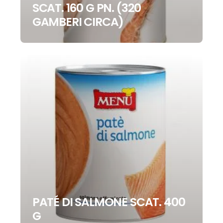
SCAT. 160 G PN. (320
GAMBERI CIRCA)
PATÉ DI SALMONE SCAT. 400
G