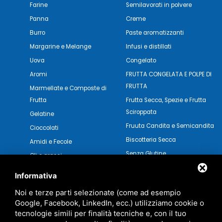
Farine
Semilavorati in polvere
Panna
Creme
Burro
Paste aromatizzanti
Margarine e Melange
Infusi e distillati
Uova
Congelato
Aromi
FRUTTA CONGELATA E POLPE DI
FRUTTA
Marmellate e Composte di
Frutta
Frutta Secca, Spezie e Frutta
Sciroppata
Gelatine
Fruuta Candita e Semicandita
Cioccolati
Biscotteria Secca
Amidi e Fecole
Senza Glutine
Oli e grassi
Pasticceria Secca
Verdure e Salse
Informativa
Noi e terze parti selezionate (come ad esempio
Google, Facebook, LinkedIn, ecc.) utilizziamo cookie o
tecnologie simili per finalità tecniche e, con il tuo