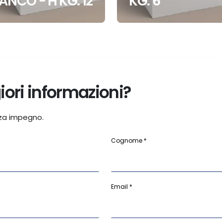
ANCO - H KG. 12
KG. 6
ori informazioni?
za impegno.
Cognome *
Email *