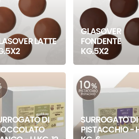
GLASOVER
LASOVER LATTE
FONDENTE
G.5X2
KG.5X2
URROGATO DI
SURROGATO DI
IOCCOLATO
PISTACCHIO - 