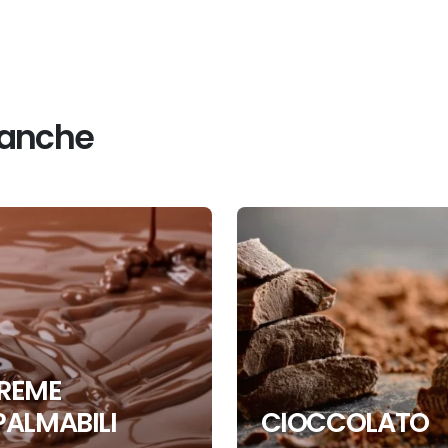
 anche
REME
PALMABILI
CIOCCOLATO