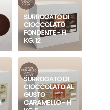
SURROGATO DI
CIOCCOLATO
FONDENTE - H
KG. 12
SURROGATO DI
CIOCCOLATO AL
GUSTO
H
CARAMELLO - H