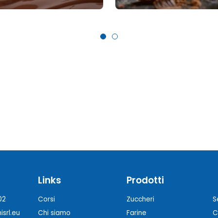
Links
Prodotti
02
Corsi
Zuccheri
S
srl.eu
Chi siamo
Farine
C