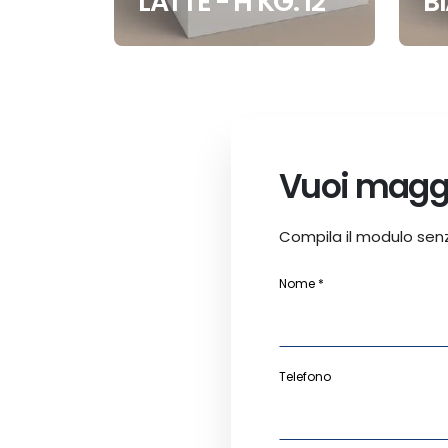
LATTE - H KG. 12
BI
Vuoi maggi
Compila il modulo sen
Nome *
Telefono