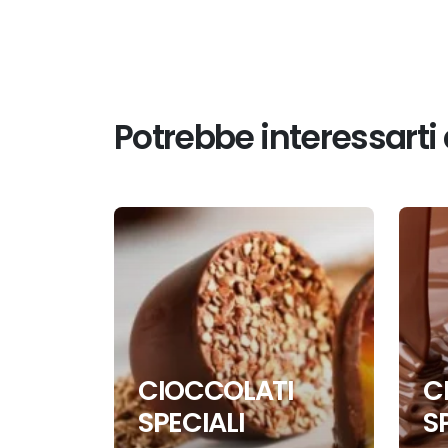
Potrebbe interessarti
CIOCCOLATI
C
SPECIALI
S