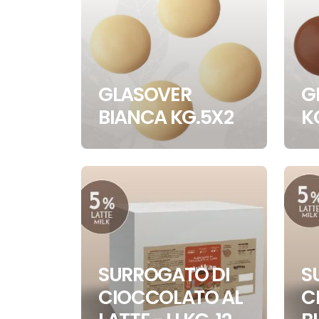
GLASOVER
G
BIANCA KG.5X2
K
SURROGATO DI
S
CIOCCOLATO AL
C