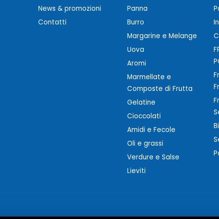
News & promozioni
Panna
P
Contatti
Burro
I
Margarine e Melange
C
Uova
F
P
Aromi
F
Marmellate e
F
Composte di Frutta
F
Gelatine
S
Cioccolati
B
Amidi e Fecole
S
Oli e grassi
P
Verdure e Salse
Lieviti