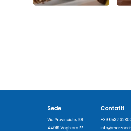
Sede
Contatti
Via Provinciale, 101
+39 0532 3280
44019 Voghiera FE
info@marzocchi