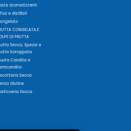
aste aromatizzanti
nfusi e distillati
ongelato
RUTTA CONGELATA E
OLPE DI FRUTTA
rutta Secca, Spezie e
rutta Sciroppata
ruuta Candita e
emicandita
iscotteria Secca
enza Glutine
asticceria Secca