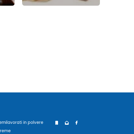
emilavorati in polvere
reme