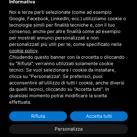
Informativa
Noi e terze parti selezionate (come ad esempio
Google, Facebook, LinkedIn, ecc.) utilizziamo cookie o
tecnologie simili per finalità tecniche e, con il tuo
consenso, anche per altre finalità come ad esempio
per mostrati annunci personalizzati e non
personalizzati più utili per te, come specificato nella
cookie policy
.
Chiudendo questo banner con la crocetta o cliccando
su "Rifiuta", verranno utilizzati solamente cookie
tecnici. Se vuoi selezionare i cookie da installare,
clicca su "Personalizza". Se preferisci, puoi
acconsentire all'utilizzo di tutti i cookie, anche diversi
MARZOCCHI SRL • P.IVA 01942630383 •
PRIVACY
•
SITEMAP
da quelli tecnici, cliccando su "Accetta tutti". In
QUESTO SITO È PROTETTO DA GOOGLE RECAPTCHA V3,
PRIVACY POLICY
E
TERMS OF SERVICE
DI GOOGLE.
qualsiasi momento potrai modificare la scelta
effettuata.
Rifiuta
Accetta tutti
Personalizza