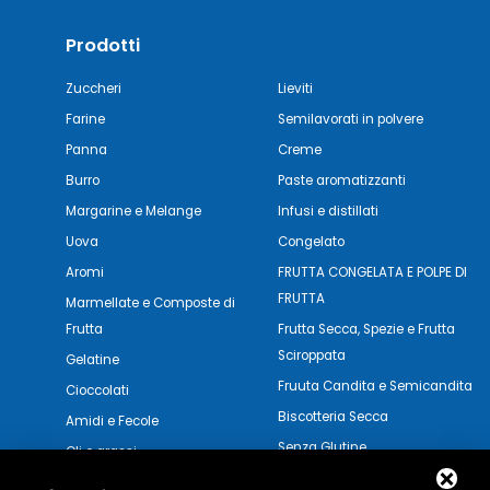
Prodotti
Zuccheri
Lieviti
Farine
Semilavorati in polvere
Panna
Creme
Burro
Paste aromatizzanti
Margarine e Melange
Infusi e distillati
Uova
Congelato
Aromi
FRUTTA CONGELATA E POLPE DI
FRUTTA
Marmellate e Composte di
Frutta
Frutta Secca, Spezie e Frutta
Sciroppata
Gelatine
Fruuta Candita e Semicandita
Cioccolati
Biscotteria Secca
Amidi e Fecole
Senza Glutine
Oli e grassi
Pasticceria Secca
Verdure e Salse