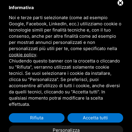
Pasticceria Secca
Verdure e Salse
Informativa
Noi e terze parti selezionate (come ad esempio
Google, Facebook, LinkedIn, ecc.) utilizziamo cookie o
tecnologie simili per finalità tecniche e, con il tuo
consenso, anche per altre finalità come ad esempio
per mostrati annunci personalizzati e non
personalizzati più utili per te, come specificato nella
cookie policy
.
Chiudendo questo banner con la crocetta o cliccando
su "Rifiuta", verranno utilizzati solamente cookie
tecnici. Se vuoi selezionare i cookie da installare,
clicca su "Personalizza". Se preferisci, puoi
acconsentire all'utilizzo di tutti i cookie, anche diversi
MARZOCCHI SRL • P.IVA 01942630383 •
PRIVACY
•
SITEMAP
da quelli tecnici, cliccando su "Accetta tutti". In
QUESTO SITO È PROTETTO DA GOOGLE RECAPTCHA V3,
PRIVACY POLICY
E
TERMS OF SERVICE
DI GOOGLE.
qualsiasi momento potrai modificare la scelta
effettuata.
Rifiuta
Accetta tutti
Personalizza