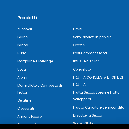
Prodotti
Zuccheri
Lieviti
Farine
Semilavorati in polvere
Panna
Creme
Burro
Paste aromatizzanti
Margarine e Melange
Infusi e distillati
Uova
Congelato
Aromi
FRUTTA CONGELATA E POLPE DI
FRUTTA
Marmellate e Composte di
Frutta
Frutta Secca, Spezie e Frutta
Sciroppata
Gelatine
Fruuta Candita e Semicandita
Cioccolati
Biscotteria Secca
Amidi e Fecole
Senza Glutine
Oli e grassi