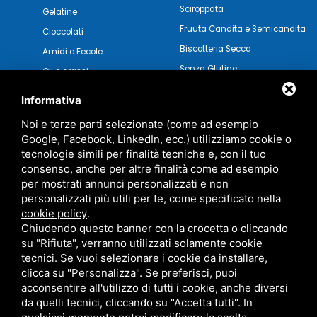
Sciroppata
Gelatine
Fruuta Candita e Semicandita
Cioccolati
Biscotteria Secca
Amidi e Fecole
Senza Glutine
Oli e grassi
Pasticceria Secca
Verdure e Salse
Informativa
Noi e terze parti selezionate (come ad esempio
Google, Facebook, LinkedIn, ecc.) utilizziamo cookie o
tecnologie simili per finalità tecniche e, con il tuo
consenso, anche per altre finalità come ad esempio
per mostrati annunci personalizzati e non
personalizzati più utili per te, come specificato nella
cookie policy
.
Chiudendo questo banner con la crocetta o cliccando
su "Rifiuta", verranno utilizzati solamente cookie
tecnici. Se vuoi selezionare i cookie da installare,
clicca su "Personalizza". Se preferisci, puoi
acconsentire all'utilizzo di tutti i cookie, anche diversi
MARZOCCHI SRL • P.IVA 01942630383 •
PRIVACY
•
SITEMAP
da quelli tecnici, cliccando su "Accetta tutti". In
QUESTO SITO È PROTETTO DA GOOGLE RECAPTCHA V3,
PRIVACY POLICY
E
TERMS OF SERVICE
DI GOOGLE.