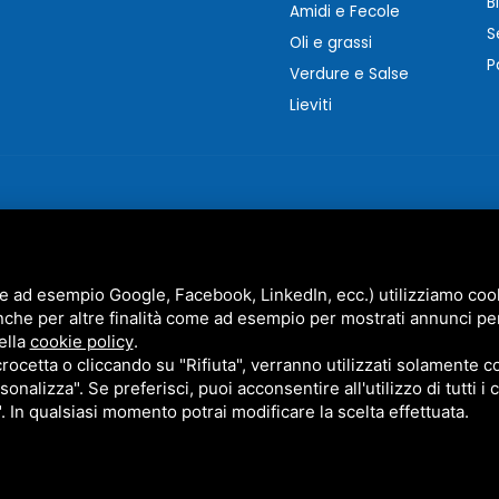
B
Amidi e Fecole
S
Oli e grassi
P
Verdure e Salse
Lieviti
e ad esempio Google, Facebook, LinkedIn, ecc.) utilizziamo cooki
nche per altre finalità come ad esempio per mostrati annunci pe
MARZOCCHI SRL • P.IVA 01942630383 •
PRIVACY
•
SITEMAP
ella
cookie policy
.
STO SITO È PROTETTO DA GOOGLE RECAPTCHA V3,
PRIVACY POLICY
E
TERMS OF SERVICE
DI GOO
cetta o cliccando su "Rifiuta", verranno utilizzati solamente co
sonalizza". Se preferisci, puoi acconsentire all'utilizzo di tutti i
". In qualsiasi momento potrai modificare la scelta effettuata.