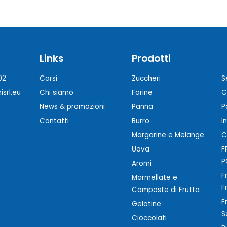
Links
Prodotti
02
Corsi
Zuccheri
S
srl.eu
Chi siamo
Farine
C
News & promozioni
Panna
P
Contatti
Burro
I
Margarine e Melange
C
Uova
F
P
Aromi
F
Marmellate e
F
Composte di Frutta
F
Gelatine
S
Cioccolati