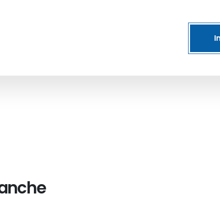
I
 anche