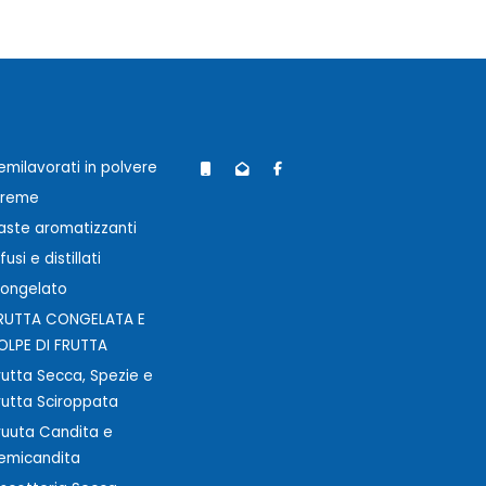
emilavorati in polvere
reme
aste aromatizzanti
nfusi e distillati
ongelato
RUTTA CONGELATA E
OLPE DI FRUTTA
rutta Secca, Spezie e
rutta Sciroppata
ruuta Candita e
emicandita