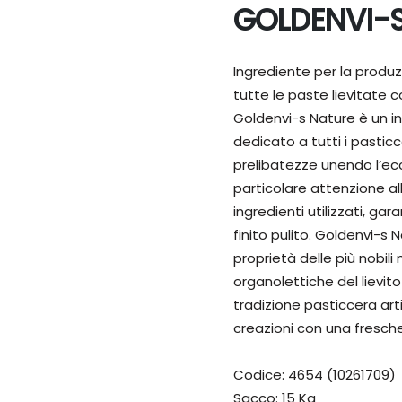
GOLDENVI-
Ingrediente per la produ
tutte le paste lievitate c
Goldenvi-s Nature è un in
dedicato a tutti i pastic
prelibatezze unendo l’ecc
particolare attenzione all’
ingredienti utilizzati, ga
finito pulito. Goldenvi-s N
proprietà delle più nobili
organolettiche del lievito
tradizione pasticcera arti
creazioni con una fresch
Codice: 4654 (10261709)
Sacco: 15 Kg