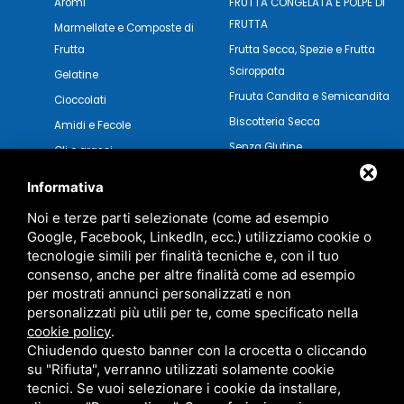
Aromi
FRUTTA CONGELATA E POLPE DI
FRUTTA
Marmellate e Composte di
Frutta
Frutta Secca, Spezie e Frutta
Sciroppata
Gelatine
Fruuta Candita e Semicandita
Cioccolati
Biscotteria Secca
Amidi e Fecole
Senza Glutine
Oli e grassi
Pasticceria Secca
Verdure e Salse
Informativa
Noi e terze parti selezionate (come ad esempio
Google, Facebook, LinkedIn, ecc.) utilizziamo cookie o
tecnologie simili per finalità tecniche e, con il tuo
consenso, anche per altre finalità come ad esempio
per mostrati annunci personalizzati e non
personalizzati più utili per te, come specificato nella
cookie policy
.
Chiudendo questo banner con la crocetta o cliccando
su "Rifiuta", verranno utilizzati solamente cookie
tecnici. Se vuoi selezionare i cookie da installare,