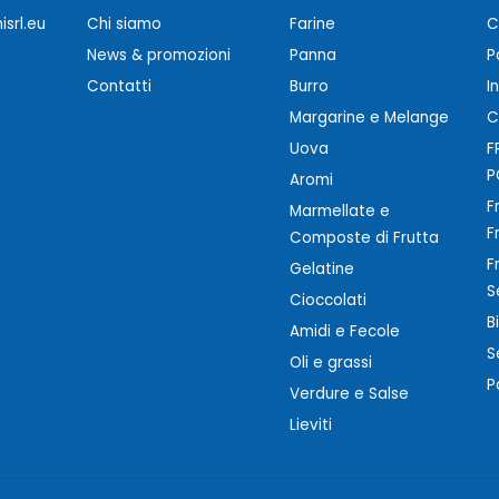
srl.eu
Chi siamo
Farine
C
News & promozioni
Panna
P
Contatti
Burro
I
Margarine e Melange
C
Uova
F
P
Aromi
F
Marmellate e
F
Composte di Frutta
F
Gelatine
S
Cioccolati
B
Amidi e Fecole
S
Oli e grassi
P
Verdure e Salse
Lieviti