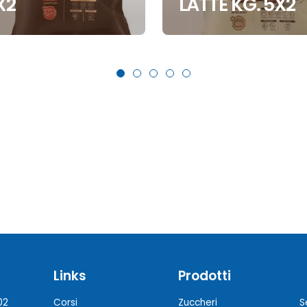
X2
LATTE KG. 5X2
Links
Prodotti
02
Corsi
Zuccheri
S