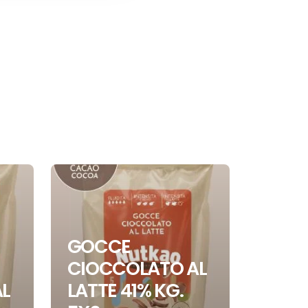
GOCCE
GOC
CIOCCOLATO AL
CIO
L
LATTE 41% KG.
FOND