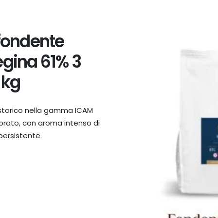
fondente
gina 61% 3
 kg
 storico nella gamma ICAM
ibrato, con aroma intenso di
ersistente.