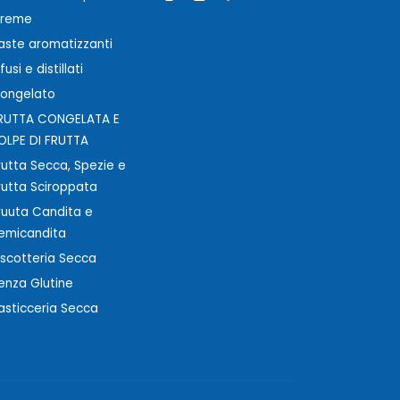
reme
aste aromatizzanti
nfusi e distillati
ongelato
RUTTA CONGELATA E
OLPE DI FRUTTA
rutta Secca, Spezie e
rutta Sciroppata
ruuta Candita e
emicandita
iscotteria Secca
enza Glutine
asticceria Secca