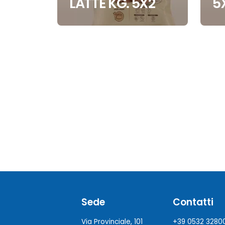
LATTE KG. 5X2
5
Sede
Contatti
Via Provinciale, 101
+39 0532 3280