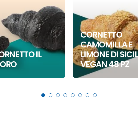
CORNETTO
CAMOMILLA E
ORNETTO IL
LIMONE DI SICIL
ORO
VEGAN 48 PZ