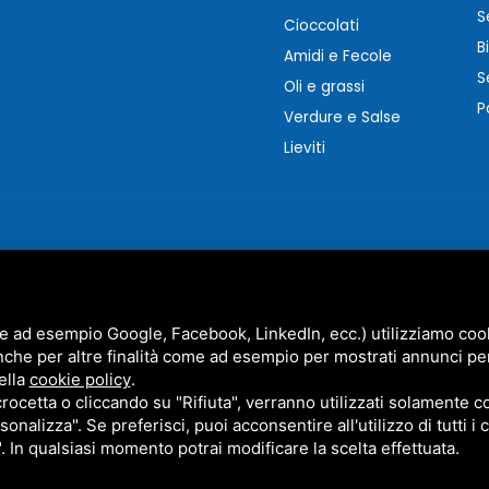
S
Cioccolati
B
Amidi e Fecole
S
Oli e grassi
P
Verdure e Salse
Lieviti
e ad esempio Google, Facebook, LinkedIn, ecc.) utilizziamo cooki
nche per altre finalità come ad esempio per mostrati annunci pe
MARZOCCHI SRL • P.IVA 01942630383 •
PRIVACY
•
SITEMAP
ella
cookie policy
.
STO SITO È PROTETTO DA GOOGLE RECAPTCHA V3,
PRIVACY POLICY
E
TERMS OF SERVICE
DI GOO
cetta o cliccando su "Rifiuta", verranno utilizzati solamente co
sonalizza". Se preferisci, puoi acconsentire all'utilizzo di tutti i
". In qualsiasi momento potrai modificare la scelta effettuata.