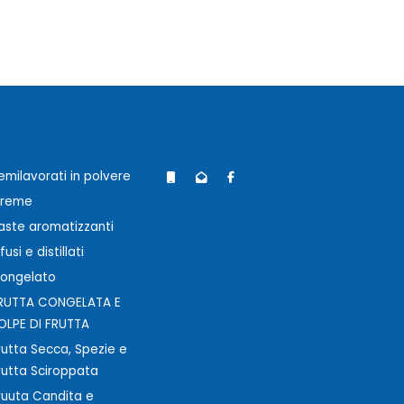
emilavorati in polvere
reme
aste aromatizzanti
nfusi e distillati
ongelato
RUTTA CONGELATA E
OLPE DI FRUTTA
rutta Secca, Spezie e
rutta Sciroppata
ruuta Candita e