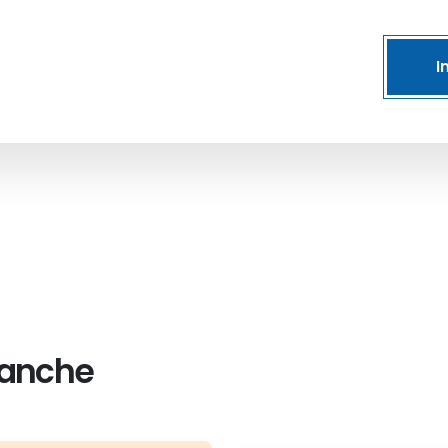
I
 anche