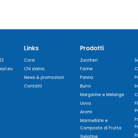
Links
Prodotti
02
Corsi
Zuccheri
S
srl.eu
Chi siamo
Farine
C
News & promozioni
Panna
P
Contatti
Burro
I
Margarine e Melange
C
Uova
F
P
Aromi
F
Marmellate e
F
Composte di Frutta
F
Gelatine