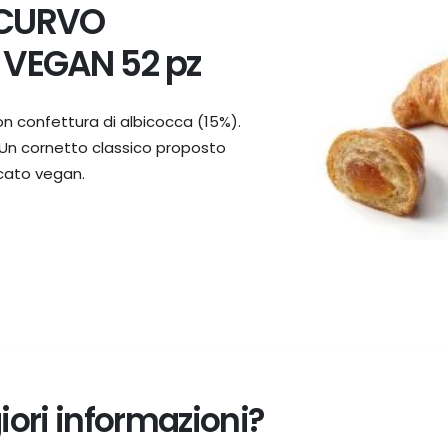
CURVO
VEGAN 52 pz
n confettura di albicocca (15%).
 Un cornetto classico proposto
icato vegan.
ori informazioni?