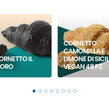
CORNETTO
CAMOMILLA E
ORNETTO IL
LIMONE DI SICIL
ORO
VEGAN 48 PZ