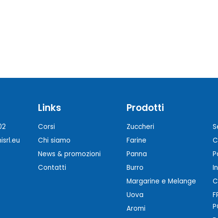
Links
Prodotti
02
Corsi
Zuccheri
S
srl.eu
Chi siamo
Farine
C
News & promozioni
Panna
P
Contatti
Burro
I
Margarine e Melange
C
Uova
F
P
Aromi