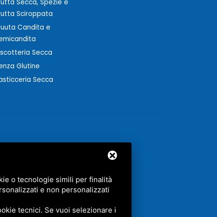
rutta Secca, Spezie e
rutta Sciroppata
ruuta Candita e
emicandita
iscotteria Secca
enza Glutine
asticceria Secca
e o tecnologie simili per finalità
rsonalizzati e non personalizzati
GLE.
okie tecnici. Se vuoi selezionare i