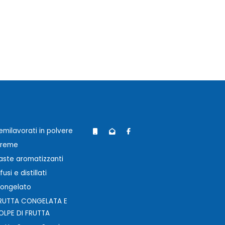
emilavorati in polvere
reme
aste aromatizzanti
nfusi e distillati
ongelato
RUTTA CONGELATA E
OLPE DI FRUTTA