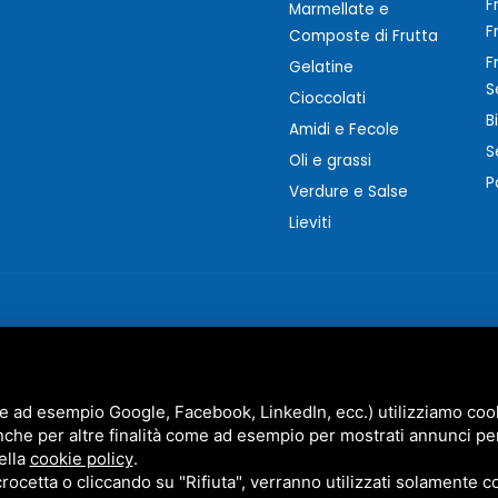
F
Marmellate e
F
Composte di Frutta
F
Gelatine
S
Cioccolati
B
Amidi e Fecole
S
Oli e grassi
P
Verdure e Salse
Lieviti
e ad esempio Google, Facebook, LinkedIn, ecc.) utilizziamo cooki
nche per altre finalità come ad esempio per mostrati annunci pe
MARZOCCHI SRL • P.IVA 01942630383 •
PRIVACY
•
SITEMAP
ella
cookie policy
.
STO SITO È PROTETTO DA GOOGLE RECAPTCHA V3,
PRIVACY POLICY
E
TERMS OF SERVICE
DI GOO
cetta o cliccando su "Rifiuta", verranno utilizzati solamente co