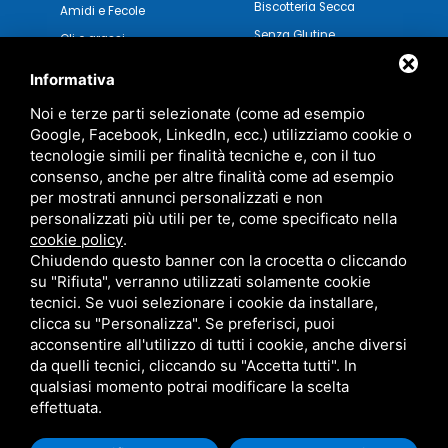
Biscotteria Secca
Amidi e Fecole
Senza Glutine
Oli e grassi
Pasticceria Secca
Verdure e Salse
Informativa
Noi e terze parti selezionate (come ad esempio
Google, Facebook, LinkedIn, ecc.) utilizziamo cookie o
tecnologie simili per finalità tecniche e, con il tuo
consenso, anche per altre finalità come ad esempio
per mostrati annunci personalizzati e non
personalizzati più utili per te, come specificato nella
cookie policy
.
Chiudendo questo banner con la crocetta o cliccando
su "Rifiuta", verranno utilizzati solamente cookie
tecnici. Se vuoi selezionare i cookie da installare,
clicca su "Personalizza". Se preferisci, puoi
acconsentire all'utilizzo di tutti i cookie, anche diversi
MARZOCCHI SRL • P.IVA 01942630383 •
PRIVACY
•
SITEMAP
da quelli tecnici, cliccando su "Accetta tutti". In
QUESTO SITO È PROTETTO DA GOOGLE RECAPTCHA V3,
PRIVACY POLICY
E
TERMS OF SERVICE
DI GOOGLE.
qualsiasi momento potrai modificare la scelta
effettuata.