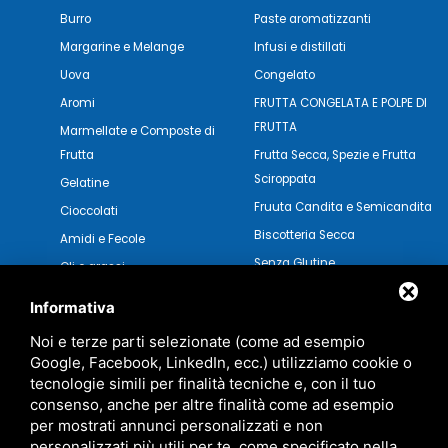
Burro
Paste aromatizzanti
Margarine e Melange
Infusi e distillati
Uova
Congelato
Aromi
FRUTTA CONGELATA E POLPE DI
FRUTTA
Marmellate e Composte di
Frutta
Frutta Secca, Spezie e Frutta
Sciroppata
Gelatine
Fruuta Candita e Semicandita
Cioccolati
Biscotteria Secca
Amidi e Fecole
Senza Glutine
Oli e grassi
Pasticceria Secca
Verdure e Salse
Informativa
Noi e terze parti selezionate (come ad esempio
Google, Facebook, LinkedIn, ecc.) utilizziamo cookie o
tecnologie simili per finalità tecniche e, con il tuo
consenso, anche per altre finalità come ad esempio
per mostrati annunci personalizzati e non
personalizzati più utili per te, come specificato nella