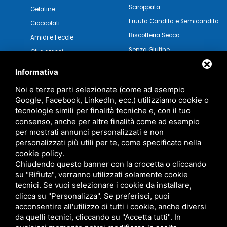
Sciroppata
Gelatine
Fruuta Candita e Semicandita
Cioccolati
Biscotteria Secca
Amidi e Fecole
Senza Glutine
Oli e grassi
Pasticceria Secca
Verdure e Salse
Informativa
Noi e terze parti selezionate (come ad esempio
Google, Facebook, LinkedIn, ecc.) utilizziamo cookie o
tecnologie simili per finalità tecniche e, con il tuo
consenso, anche per altre finalità come ad esempio
per mostrati annunci personalizzati e non
personalizzati più utili per te, come specificato nella
cookie policy
.
Chiudendo questo banner con la crocetta o cliccando
su "Rifiuta", verranno utilizzati solamente cookie
tecnici. Se vuoi selezionare i cookie da installare,
clicca su "Personalizza". Se preferisci, puoi
acconsentire all'utilizzo di tutti i cookie, anche diversi
MARZOCCHI SRL • P.IVA 01942630383 •
PRIVACY
•
SITEMAP
da quelli tecnici, cliccando su "Accetta tutti". In
QUESTO SITO È PROTETTO DA GOOGLE RECAPTCHA V3,
PRIVACY POLICY
E
TERMS OF SERVICE
DI GOOGLE.