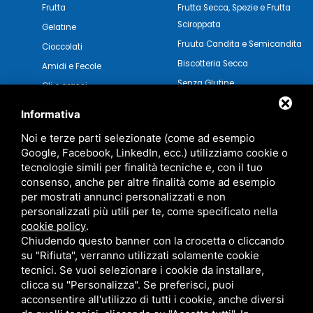
Frutta
Frutta Secca, Spezie e Frutta
Sciroppata
Gelatine
Fruuta Candita e Semicandita
Cioccolati
Biscotteria Secca
Amidi e Fecole
Senza Glutine
Oli e grassi
Pasticceria Secca
Verdure e Salse
Informativa
Noi e terze parti selezionate (come ad esempio
Google, Facebook, LinkedIn, ecc.) utilizziamo cookie o
tecnologie simili per finalità tecniche e, con il tuo
consenso, anche per altre finalità come ad esempio
per mostrati annunci personalizzati e non
personalizzati più utili per te, come specificato nella
cookie policy
.
Chiudendo questo banner con la crocetta o cliccando
su "Rifiuta", verranno utilizzati solamente cookie
tecnici. Se vuoi selezionare i cookie da installare,
clicca su "Personalizza". Se preferisci, puoi
acconsentire all'utilizzo di tutti i cookie, anche diversi
MARZOCCHI SRL • P.IVA 01942630383 •
PRIVACY
•
SITEMAP