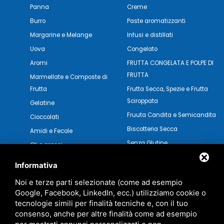
Panna
Creme
Burro
Paste aromatizzanti
Margarine e Melange
Infusi e distillati
Uova
Congelato
Aromi
FRUTTA CONGELATA E POLPE DI
FRUTTA
Marmellate e Composte di
Frutta
Frutta Secca, Spezie e Frutta
Sciroppata
Gelatine
Fruuta Candita e Semicandita
Cioccolati
Biscotteria Secca
Amidi e Fecole
Senza Glutine
Oli e grassi
Pasticceria Secca
Verdure e Salse
Informativa
Noi e terze parti selezionate (come ad esempio
Google, Facebook, LinkedIn, ecc.) utilizziamo cookie o
tecnologie simili per finalità tecniche e, con il tuo
consenso, anche per altre finalità come ad esempio