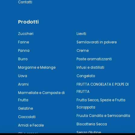
Contatti
Prodotti
Zuccheri
Lieviti
Farine
Semilavorati in polvere
Panna
Creme
Burro
Paste aromatizzanti
Margarine e Melange
Infusi e distillati
Uova
Congelato
Aromi
FRUTTA CONGELATA E POLPE DI
FRUTTA
Marmellate e Composte di
Frutta
Frutta Secca, Spezie e Frutta
Sciroppata
Gelatine
Fruuta Candita e Semicandita
Cioccolati
Biscotteria Secca
Amidi e Fecole
Senza Glutine
Oli e grassi