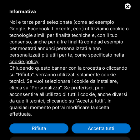
Pasticceria Secca
Verdure e Salse
Informativa
Noi e terze parti selezionate (come ad esempio
Google, Facebook, LinkedIn, ecc.) utilizziamo cookie o
tecnologie simili per finalità tecniche e, con il tuo
consenso, anche per altre finalità come ad esempio
per mostrati annunci personalizzati e non
personalizzati più utili per te, come specificato nella
cookie policy
.
Chiudendo questo banner con la crocetta o cliccando
su "Rifiuta", verranno utilizzati solamente cookie
tecnici. Se vuoi selezionare i cookie da installare,
clicca su "Personalizza". Se preferisci, puoi
acconsentire all'utilizzo di tutti i cookie, anche diversi
MARZOCCHI SRL • P.IVA 01942630383 •
PRIVACY
•
SITEMAP
da quelli tecnici, cliccando su "Accetta tutti". In
QUESTO SITO È PROTETTO DA GOOGLE RECAPTCHA V3,
PRIVACY POLICY
E
TERMS OF SERVICE
DI GOOGLE.
qualsiasi momento potrai modificare la scelta
effettuata.
Rifiuta
Accetta tutti