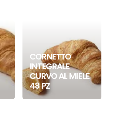
CORNETTO
COR
INTEGRALE
MULT
CURVO AL MIELE
CURV
48 PZ
BOSC