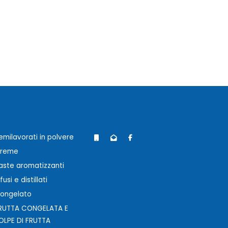
emilavorati in polvere
reme
aste aromatizzanti
nfusi e distillati
ongelato
RUTTA CONGELATA E
OLPE DI FRUTTA