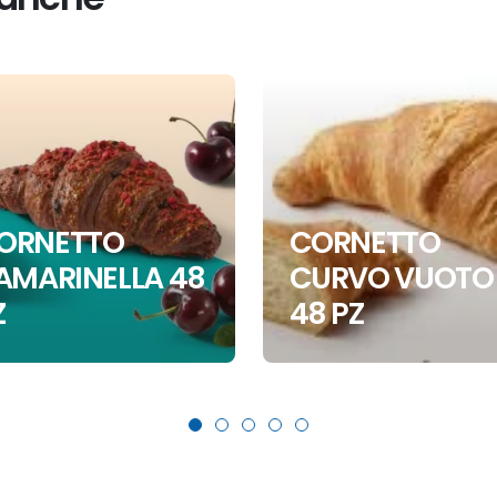
ORNETTO
CORNETTO
’AMARINELLA 48
CURVO VUOTO
Z
48 PZ