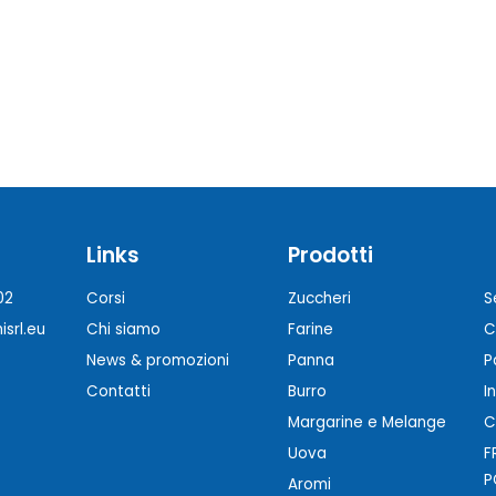
Links
Prodotti
02
Corsi
Zuccheri
S
srl.eu
Chi siamo
Farine
C
News & promozioni
Panna
P
Contatti
Burro
I
Margarine e Melange
C
Uova
F
P
Aromi