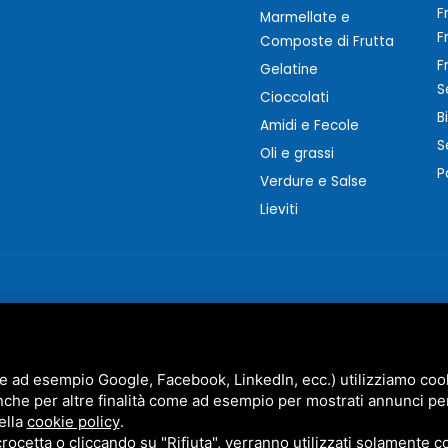
F
Marmellate e
F
Composte di Frutta
F
Gelatine
S
Cioccolati
B
Amidi e Fecole
S
Oli e grassi
P
Verdure e Salse
Lieviti
e ad esempio Google, Facebook, LinkedIn, ecc.) utilizziamo cooki
nche per altre finalità come ad esempio per mostrati annunci pe
MARZOCCHI SRL • P.IVA 01942630383 •
PRIVACY
•
SITEMAP
ella
cookie policy
.
STO SITO È PROTETTO DA GOOGLE RECAPTCHA V3,
PRIVACY POLICY
E
TERMS OF SERVICE
DI GOO
cetta o cliccando su "Rifiuta", verranno utilizzati solamente co