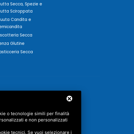
rutta Secca, Spezie e
rutta Sciroppata
ruuta Candita e
emicandita
iscotteria Secca
enza Glutine
asticceria Secca
e o tecnologie simili per finalità
rsonalizzati e non personalizzati
GLE.
okie tecnici. Se vuoi selezionare i