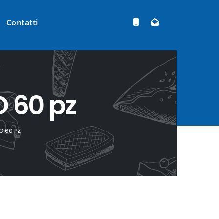
Contatti
 60 pz
 60 PZ