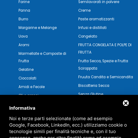
Farine
Semilavorati in polvere
Panna
Creme
Burro
Paste aromatizzanti
Margarine e Melange
Infusi e distillati
Uova
Congelato
Aromi
FRUTTA CONGELATA E POLPE DI
FRUTTA
Marmellate e Composte di
Frutta
Frutta Secca, Spezie e Frutta
Sciroppata
Gelatine
Fruuta Candita e Semicandita
Cioccolati
Biscotteria Secca
Amidi e Fecole
Senza Glutine
Oli e grassi
Pasticceria Secca
Verdure e Salse
Informativa
Noi e terze parti selezionate (come ad esempio
Google, Facebook, LinkedIn, ecc.) utilizziamo cookie o
tecnologie simili per finalità tecniche e, con il tuo
consenso, anche per altre finalità come ad esempio