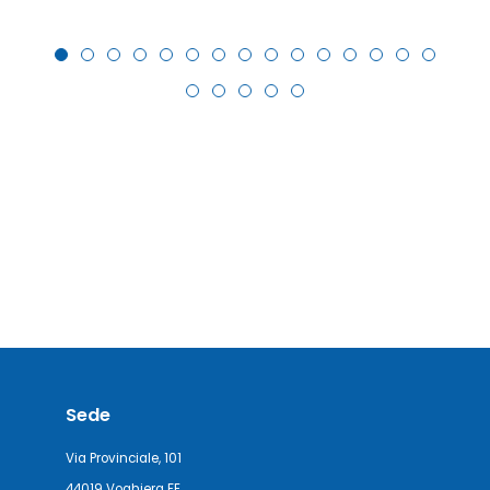
Sede
Via Provinciale, 101
44019 Voghiera FE