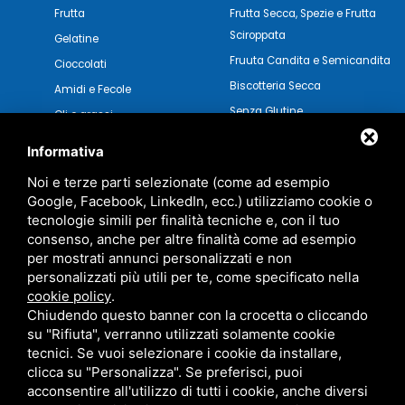
Frutta
Frutta Secca, Spezie e Frutta
Sciroppata
Gelatine
Fruuta Candita e Semicandita
Cioccolati
Biscotteria Secca
Amidi e Fecole
Senza Glutine
Oli e grassi
Pasticceria Secca
Verdure e Salse
Informativa
Noi e terze parti selezionate (come ad esempio
Google, Facebook, LinkedIn, ecc.) utilizziamo cookie o
tecnologie simili per finalità tecniche e, con il tuo
consenso, anche per altre finalità come ad esempio
per mostrati annunci personalizzati e non
personalizzati più utili per te, come specificato nella
cookie policy
.
Chiudendo questo banner con la crocetta o cliccando
su "Rifiuta", verranno utilizzati solamente cookie
tecnici. Se vuoi selezionare i cookie da installare,
clicca su "Personalizza". Se preferisci, puoi
acconsentire all'utilizzo di tutti i cookie, anche diversi
MARZOCCHI SRL • P.IVA 01942630383 •
PRIVACY
•
SITEMAP