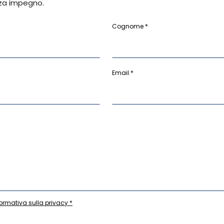
za impegno.
Cognome *
Email *
formativa sulla privacy *