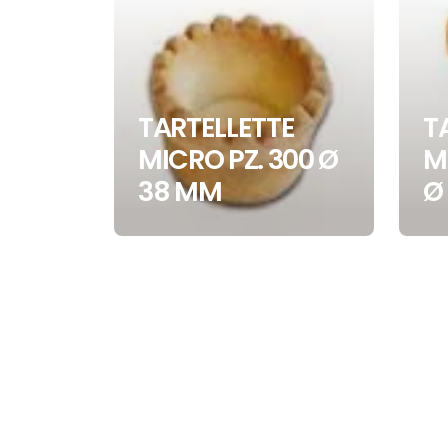
TARTELLETTE
T
MICRO PZ. 300 Ø
M
38 MM
Ø