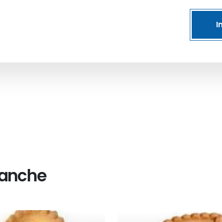
I
 anche