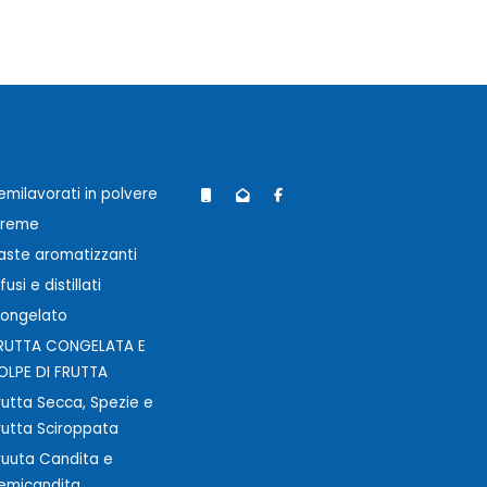
emilavorati in polvere
reme
aste aromatizzanti
nfusi e distillati
ongelato
RUTTA CONGELATA E
OLPE DI FRUTTA
rutta Secca, Spezie e
rutta Sciroppata
ruuta Candita e
emicandita