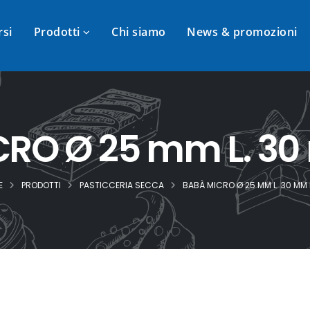
rsi
Prodotti
Chi siamo
News & promozioni
RO Ø 25 mm L. 30
E
PRODOTTI
PASTICCERIA SECCA
BABÀ MICRO Ø 25 MM L. 30 MM 