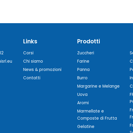
Links
Prodotti
02
Corsi
Zuccheri
S
srl.eu
Chi siamo
Farine
C
News & promozioni
Panna
P
Contatti
Burro
I
Margarine e Melange
C
Uova
F
P
Aromi
F
Marmellate e
F
Composte di Frutta
F
Gelatine
S