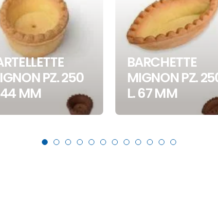
ARTELLETTE
BARCHETTE
IGNON PZ. 250
MIGNON PZ. 25
 44 MM
L. 67 MM