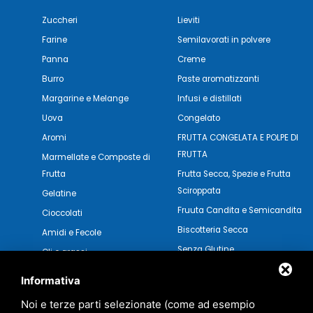
Zuccheri
Lieviti
Farine
Semilavorati in polvere
Panna
Creme
Burro
Paste aromatizzanti
Margarine e Melange
Infusi e distillati
Uova
Congelato
Aromi
FRUTTA CONGELATA E POLPE DI
FRUTTA
Marmellate e Composte di
Frutta
Frutta Secca, Spezie e Frutta
Sciroppata
Gelatine
Fruuta Candita e Semicandita
Cioccolati
Biscotteria Secca
Amidi e Fecole
Senza Glutine
Oli e grassi
Pasticceria Secca
Verdure e Salse
Informativa
Noi e terze parti selezionate (come ad esempio