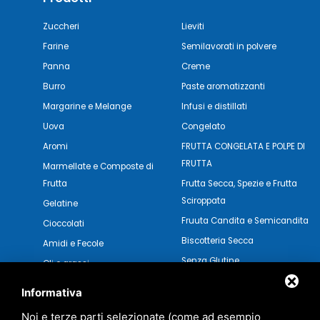
Zuccheri
Lieviti
Farine
Semilavorati in polvere
Panna
Creme
Burro
Paste aromatizzanti
Margarine e Melange
Infusi e distillati
Uova
Congelato
Aromi
FRUTTA CONGELATA E POLPE DI
FRUTTA
Marmellate e Composte di
Frutta
Frutta Secca, Spezie e Frutta
Sciroppata
Gelatine
Fruuta Candita e Semicandita
Cioccolati
Biscotteria Secca
Amidi e Fecole
Senza Glutine
Oli e grassi
Pasticceria Secca
Verdure e Salse
Informativa
Noi e terze parti selezionate (come ad esempio